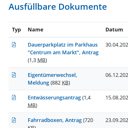
Ausfüllbare Dokumente
Typ
Name
Datum
Dauerparkplatz im Parkhaus
30.04.20
"Centrum am Markt", Antrag
(1,3
MB
)
Eigentümerwechsel,
06.12.20
Meldung
(882
KB
)
Entwässerungsantrag
(1,4
15.08.20
MB
)
Fahrradboxen, Antrag
(720
23.09.20
KB
)