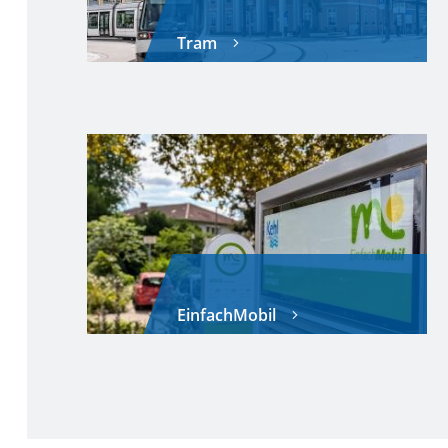
Tram
EinfachMobil